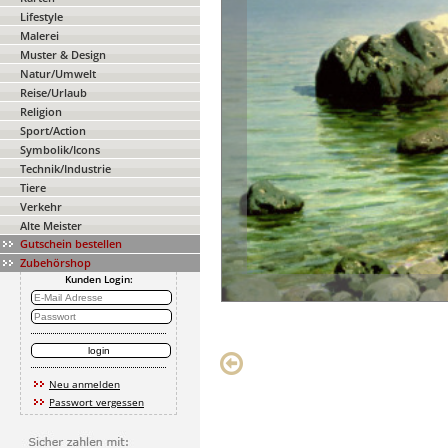
Lifestyle
Malerei
Muster & Design
Natur/Umwelt
Reise/Urlaub
Religion
Sport/Action
Symbolik/Icons
Technik/Industrie
Tiere
Verkehr
Alte Meister
Gutschein bestellen
Zubehörshop
Kunden Login:
Neu anmelden
Passwort vergessen