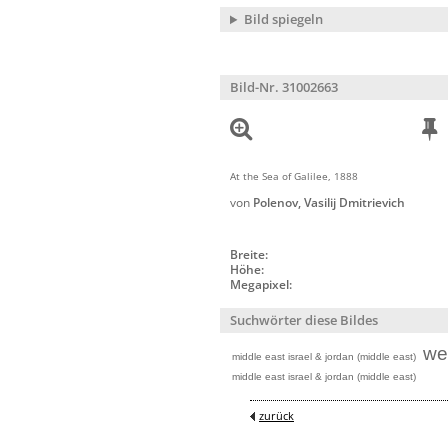
Bild spiegeln
Bild-Nr. 31002663
At the Sea of Galilee, 1888
von
Polenov, Vasilij Dmitrievich
Breite:
Höhe:
Megapixel:
Suchwörter diese Bildes
we
middle east israel & jordan (middle east)
middle east israel & jordan (middle east)
zurück