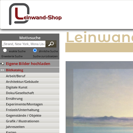
Leinwan
Motivsuche
exakte Suche
ähnliche Suche
Erweiterte Suche
Suche zurücksetzen
Eigene Bilder hochladen
Bildkatalog
Arbeit/Beruf
Architektur/Gebäude
Digitale Kunst
Doku/Gesellschaft
Ernährung
Experimente/Montagen
Freizeit/Unterhaltung
Gegenstände / Objekte
Grafik / Illustrationen
Jahreszeiten
Karten