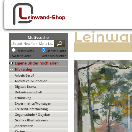
Leinwa
Motivsuche
exakte Suche
ähnliche Suche
Erweiterte Suche
Suche zurücksetzen
Eigene Bilder hochladen
Bildkatalog
Arbeit/Beruf
Architektur/Gebäude
Digitale Kunst
Doku/Gesellschaft
Ernährung
Experimente/Montagen
Freizeit/Unterhaltung
Gegenstände / Objekte
Grafik / Illustrationen
Jahreszeiten
Karten