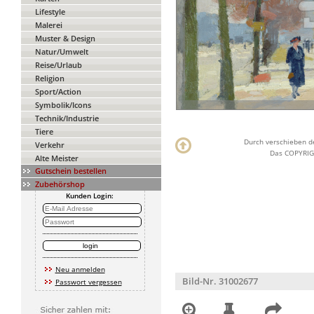
Lifestyle
Malerei
Muster & Design
Natur/Umwelt
Reise/Urlaub
Religion
Sport/Action
Symbolik/Icons
Technik/Industrie
Tiere
Durch verschieben de
Verkehr
Das COPYRIGH
Alte Meister
Gutschein bestellen
Zubehörshop
Kunden Login:
Neu anmelden
Bild-Nr. 31002677
Passwort vergessen