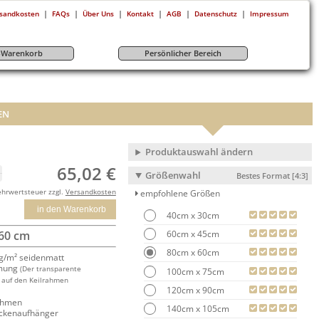
|
|
|
|
|
|
sandkosten
FAQs
Über Uns
Kontakt
AGB
Datenschutz
Impressum
r-Warenkorb
Persönlicher Bereich
EN
Produktauswahl ändern
65,02 €
Größenwahl
Bestes Format [4:3]
ehrwertsteuer zzgl.
Versandkosten
empfohlene Größen
in den Warenkorb
40cm x 30cm
60cm x 45cm
 60 cm
80cm x 60cm
/m² seidenmatt
mung
(Der transparente
100cm x 75cm
 auf den Keilrahmen
120cm x 90cm
rahmen
140cm x 105cm
ackenaufhänger