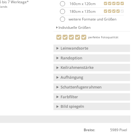
 6 bis 7 Werktage*
160cm x 120cm
lands
180cm x 135cm
weitere Formate und Größen
Individuelle Größen
perfekte Fotoqualität
Leinwandsorte
Randoption
Keilrahmenstärke
Aufhängung
Schattenfugenrahmen
Farbfilter
Bild spiegeln
Breite:
5989 Pixel