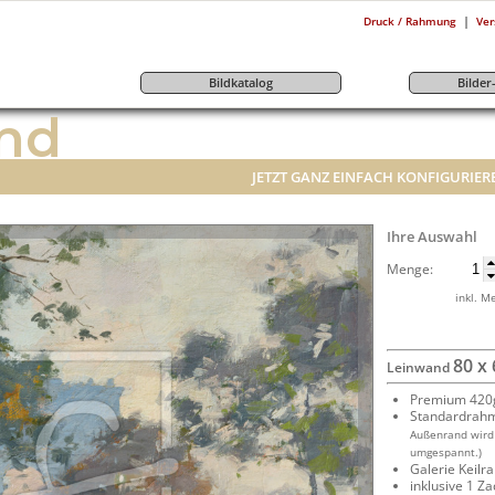
|
Druck / Rahmung
Ver
Bildkatalog
Bilde
nd
JETZT GANZ EINFACH KONFIGURIER
Ihre Auswahl
Menge:
inkl. M
80 x
Leinwand
Premium 420g
Standardrah
Außenrand wird
umgespannt.)
Galerie Keil
inklusive 1 Z