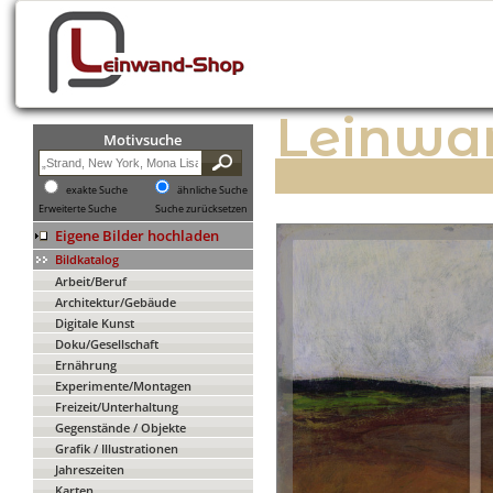
Leinwa
Motivsuche
exakte Suche
ähnliche Suche
Erweiterte Suche
Suche zurücksetzen
Eigene Bilder hochladen
Bildkatalog
Arbeit/Beruf
Architektur/Gebäude
Digitale Kunst
Doku/Gesellschaft
Ernährung
Experimente/Montagen
Freizeit/Unterhaltung
Gegenstände / Objekte
Grafik / Illustrationen
Jahreszeiten
Karten