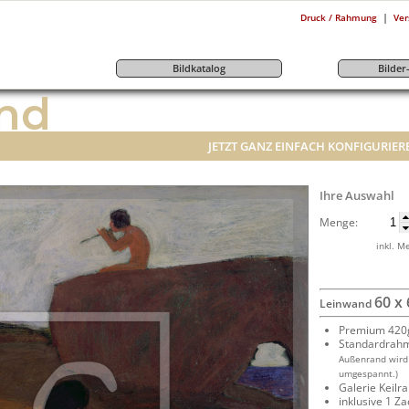
|
Druck / Rahmung
Ver
Bildkatalog
Bilde
nd
JETZT GANZ EINFACH KONFIGURIER
Ihre Auswahl
Menge:
inkl. M
60 x
Leinwand
Premium 420g
Standardrah
Außenrand wird
umgespannt.)
Galerie Keil
inklusive 1 Z