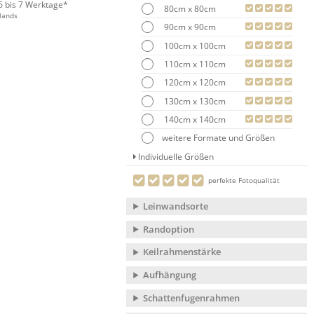
 6 bis 7 Werktage*
80cm x 80cm
lands
90cm x 90cm
100cm x 100cm
110cm x 110cm
120cm x 120cm
130cm x 130cm
140cm x 140cm
weitere Formate und Größen
Individuelle Größen
perfekte Fotoqualität
Leinwandsorte
Randoption
Keilrahmenstärke
Aufhängung
Schattenfugenrahmen