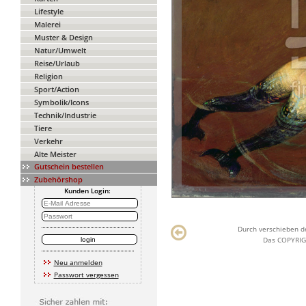
Lifestyle
Malerei
Muster & Design
Natur/Umwelt
Reise/Urlaub
Religion
Sport/Action
Symbolik/Icons
Technik/Industrie
Tiere
Verkehr
Alte Meister
Gutschein bestellen
Zubehörshop
Kunden Login:
Durch verschieben de
Das COPYRIGH
Neu anmelden
Passwort vergessen