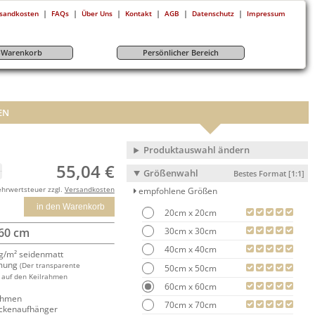
|
|
|
|
|
|
sandkosten
FAQs
Über Uns
Kontakt
AGB
Datenschutz
Impressum
r-Warenkorb
Persönlicher Bereich
EN
Produktauswahl ändern
55,04 €
Größenwahl
Bestes Format [1:1]
ehrwertsteuer zzgl.
Versandkosten
empfohlene Größen
in den Warenkorb
20cm x 20cm
30cm x 30cm
 60 cm
40cm x 40cm
/m² seidenmatt
mung
(Der transparente
50cm x 50cm
 auf den Keilrahmen
60cm x 60cm
rahmen
70cm x 70cm
ackenaufhänger