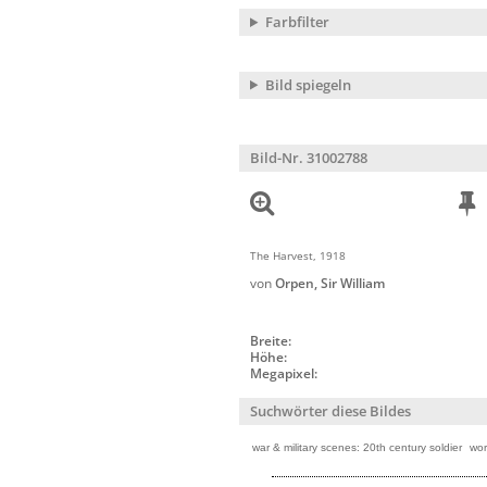
Farbfilter
Bild spiegeln
Bild-Nr. 31002788
The Harvest, 1918
von
Orpen, Sir William
Breite:
Höhe:
Megapixel:
Suchwörter diese Bildes
war & military scenes: 20th century soldier
wor