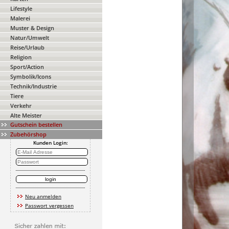
Lifestyle
Malerei
Muster & Design
Natur/Umwelt
Reise/Urlaub
Religion
Sport/Action
Symbolik/Icons
Technik/Industrie
Tiere
Verkehr
Alte Meister
Gutschein bestellen
Zubehörshop
Kunden Login:
Neu anmelden
Passwort vergessen