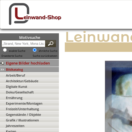
Leinwan
Motivsuche
exakte Suche
ähnliche Suche
Erweiterte Suche
Suche zurücksetzen
Eigene Bilder hochladen
Bildkatalog
Arbeit/Beruf
Architektur/Gebäude
Digitale Kunst
Doku/Gesellschaft
Ernährung
Experimente/Montagen
Freizeit/Unterhaltung
Gegenstände / Objekte
Grafik / Illustrationen
Jahreszeiten
Karten