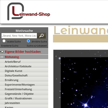
Leinwan
Motivsuche
exakte Suche
ähnliche Suche
Erweiterte Suche
Suche zurücksetzen
Eigene Bilder hochladen
Bildkatalog
Arbeit/Beruf
Architektur/Gebäude
Digitale Kunst
Doku/Gesellschaft
Ernährung
Experimente/Montagen
Freizeit/Unterhaltung
Gegenstände / Objekte
Grafik / Illustrationen
Jahreszeiten
Karten