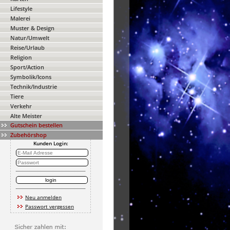
Lifestyle
Malerei
Muster & Design
Natur/Umwelt
Reise/Urlaub
Religion
Sport/Action
Symbolik/Icons
Technik/Industrie
Tiere
Verkehr
Alte Meister
Gutschein bestellen
Zubehörshop
Kunden Login:
Neu anmelden
Passwort vergessen