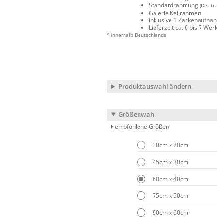
Standardrahmung
(Der tr
Galerie Keilrahmen
inklusive 1 Zackenaufhä
Lieferzeit ca. 6 bis 7 We
* innerhalb Deutschlands
Produktauswahl ändern
Größenwahl
empfohlene Größen
30cm x 20cm
45cm x 30cm
60cm x 40cm
75cm x 50cm
90cm x 60cm