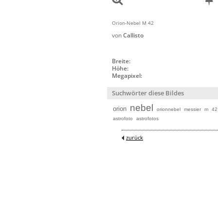
Orion-Nebel M 42
von
Callisto
Breite:
Höhe:
Megapixel:
Suchwörter diese Bildes
nebel
orion
orionnebel
messier
m
42
astrofoto
astrofotos
zurück